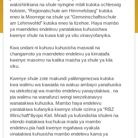
wakishirikiana na shule nyingine mbili kutoka schleswig
holstein, “Regionalschule am Himmelsbarg” kutoka
eneo la Moorrege na shule ya “Gemeinschaftsschule
am Lehmwohld” kutoka eneo la Itzehoe. Haya mambo
ya maendeleo endelevu yanatakiwa kuhusishwa
kwenye shule na kuwa kati ya vitu vinavyofanyika.
Kwa undani ni kuhusu kuhusisha maswali na
changamoto ya maendeleo endelevu ya kimataifa
kwenye masomo na katika maisha ya shule ya kila
siku.
Kwenye shule zote makundi yalitengenezwa kutoka
kwa walimu wa kawaida na wakuu ambayo yanahusika
na utekelezaji wa mambo endelevu yanayotakiwa . na
pia walimu na wanafunzi wengi iwezekanavyo
wanatakiwa kuhusika. Mambo haya endelevu
yanatakiwa kufanyika kwenye shule nzima ya “RBZ
Wirschaft“iliyopo Kiel. Miradi ya kufundishia shuleni na
vitendo inatakiwa kuchukua mada ya mambo
endelevu.pia hadi kwenye mgahawa vyakula
vinatakiwa kuhusisha mambo endelevu kama ya