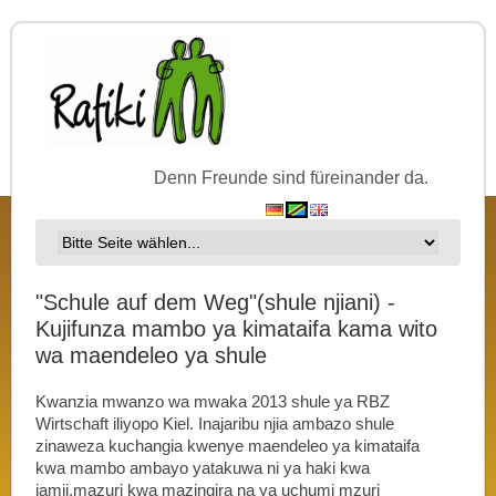
Denn Freunde sind füreinander da.
"Schule auf dem Weg"(shule njiani) -
Kujifunza mambo ya kimataifa kama wito
wa maendeleo ya shule
Kwanzia mwanzo wa mwaka 2013 shule ya RBZ
Wirtschaft iliyopo Kiel. Inajaribu njia ambazo shule
zinaweza kuchangia kwenye maendeleo ya kimataifa
kwa mambo ambayo yatakuwa ni ya haki kwa
jamii,mazuri kwa mazingira na ya uchumi mzuri