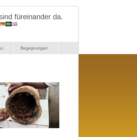
ind füreinander da.
ao
Begegnungen