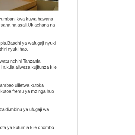
nyumbani kwa kuwa hawana
 sana na asali.Ukiachana na
pia.Baadhi ya wafugaji nyuki
iri nyuki hao.
watu nchini Tanzania
k.ila aliweza kujifunza kile
ambao uliletwa kutoka
kutoa fremu ya mzinga huo
zaidi.mbinu ya ufugaji wa
ofa ya kutumia kile chombo