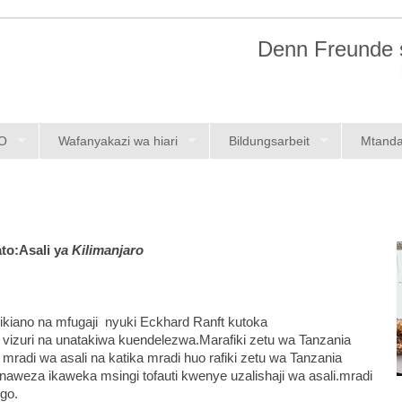
Denn Freunde s
O
Wafanyakazi wa hiari
Bildungsarbeit
Mtand
to:Asali y
a Kilimanjaro
rikiano na mfugaji nyuki Eckhard Ranft kutoka
a vizuri na unatakiwa kuendelezwa.Marafiki zetu wa Tanzania
 mradi wa asali na katika mradi huo rafiki zetu wa Tanzania
naweza ikaweka msingi tofauti kwenye uzalishaji wa asali.mradi
ngo.