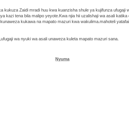
 kukuza Zaidi mradi huu kwa kuanzisha shule ya kujifunza ufugaji w
kazi tena bila malipo yeyote.Kwa njia hii uzalishaji wa asali katika
a kunaweza kukawa na mapato mazuri kwa wakulima.mahoteli yatafai
a,ufugaji wa nyuki wa asali unaweza kuleta mapato mazuri sana.
Nyuma