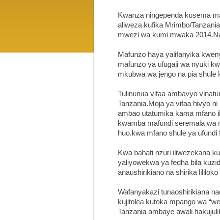
Kwanza ningependa kusema man
aliweza kufika Mrimbo/Tanzania
mwezi wa kumi mwaka 2014.Na 
Mafunzo haya yalifanyika kwen
mafunzo ya ufugaji wa nyuki kw
mkubwa wa jengo na pia shule kuk
Tulinunua vifaa ambavyo vina
Tanzania.Moja ya vifaa hivyo n
ambao utatumika kama mfano il
kwamba mafundi seremala wa m
huo.kwa mfano shule ya ufund
Kwa bahati nzuri iliwezekana k
yaliyowekwa ya fedha bila kuz
anaushirikiano na shirika lililo
Wafanyakazi tunaoshirikiana na
kujitolea kutoka mpango wa “we
Tanzania ambaye awali hakujuli