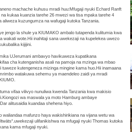
eno machache kuhusu mradi huu:Mfugaji nyuki Echard Ranft
 na kukaa kuanzia tarehe 26 mwezi wa tisa mpaka tarehe 4
aliweza kuzungumza na wafugaji kutoka Tanzania.
ye jengo la shule ya KIUMAKO ambalo tutapenda kulitumia kwa
a wakati wote.Hii inahitaji sana uwekezaji na kupelekea uwezo
ubalika kijijini.
tumika UJerumani ambavyo havikuweza kupatikana
i kifaa cha kutenganisha asali na pamoja na mzinga wa mbao
i tuweze kutengeneza mizinga mingine kama huo.Hii inamaana
rimbo watakuwa sehemu ya maendeleo zaidi ya mradi
i KIUMO.
utuma vifaa vilivyo nunuliwa kwenda Tanzania kwa makisio
idi.Kiongozi wa maswala ya moto Hamburg ambaye
ko Dar alitusaidia kuandaa shehena hiyo.
o waliandaa mafunzo haya wakishirikiana na vijana wetu wa
ltwäts“.uwekezaji ulifanikishwa na mfugaji nyuki Thomas kutoka
kana kama mfugaji nyuki.