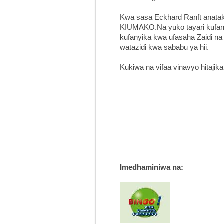
Kwa sasa Eckhard Ranft anataka
KIUMAKO.Na yuko tayari kufanya 
kufanyika kwa ufasaha Zaidi n
watazidi kwa sababu ya hii.
Kukiwa na vifaa vinavyo hitajik
Imedhaminiwa na: