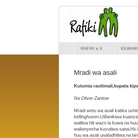
RAFIKI e.V.
KIUMAK
Mradi wa asali
Kutumia rasilimali,kupata kipa
Na Oliver Zantow
Mradi wetu wa asali katika ushi
kellinghusen.Ulifanikiwa kuanz
walitoa hili wazo la kuwa na huu
walionyesha kuvutiwa sana.Hii i
huu wa asali unafadhiliwa na bi