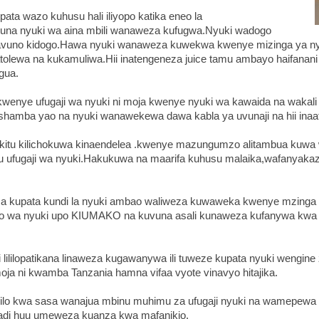
ata wazo kuhusu hali iliyopo katika eneo la
kuna nyuki wa aina mbili wanaweza kufugwa.Nyuki wadogo
avuno kidogo.Hawa nyuki wanaweza kuwekwa kwenye mizinga ya 
tolewa na kukamuliwa.Hii inatengeneza juice tamu ambayo haifanani
gua.
wenye ufugaji wa nyuki ni moja kwenye nyuki wa kawaida na wakali 
mba yao na nyuki wanawekewa dawa kabla ya uvunaji na hii inaath
a kitu kilichokuwa kinaendelea .kwenye mazungumzo alitambua kuwa 
 ufugaji wa nyuki.Hakukuwa na maarifa kuhusu malaika,wafanyakazi n.
za kupata kundi la nyuki ambao waliweza kuwaweka kwenye mzinga 
o wa nyuki upo KIUMAKO na kuvuna asali kunaweza kufanywa kwa 
i lililopatikana linaweza kugawanywa ili tuweze kupata nyuki wengine 
kimoja ni kwamba Tanzania hamna vifaa vyote vinavyo hitajika.
 hilo kwa sasa wanajua mbinu muhimu za ufugaji nyuki na wamepewa 
radi huu umeweza kuanza kwa mafanikio.