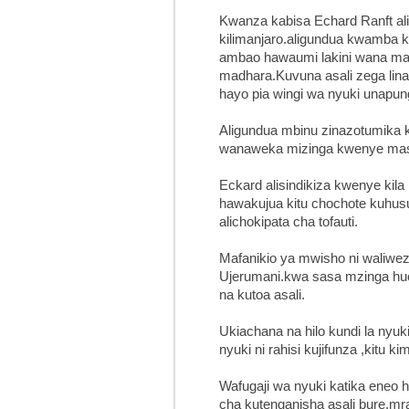
Kwanza kabisa Echard Ranft alip
kilimanjaro.aligundua kwamba 
ambao hawaumi lakini wana m
madhara.Kuvuna asali zega lina
hayo pia wingi wa nyuki unapun
Aligundua mbinu zinazotumika k
wanaweka mizinga kwenye masha
Eckard alisindikiza kwenye kil
hawakujua kitu chochote kuhusu
alichokipata cha tofauti.
Mafanikio ya mwisho ni waliwe
Ujerumani.kwa sasa mzinga hu
na kutoa asali.
Ukiachana na hilo kundi la nyuk
nyuki ni rahisi kujifunza ,kitu 
Wafugaji wa nyuki katika eneo
cha kutenganisha asali bure.m