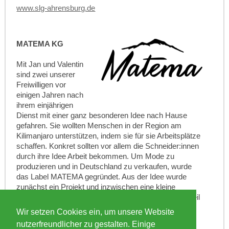
www.slg-ahrensburg.de
MATEMA KG
Mit Jan und Valentin
sind zwei unserer
Freiwilligen vor
einigen Jahren nach
ihrem einjährigen
Dienst mit einer ganz besonderen Idee nach Hause
gefahren. Sie wollten Menschen in der Region am
Kilimanjaro unterstützen, indem sie für sie Arbeitsplätze
schaffen. Konkret sollten vor allem die Schneider:innen
durch ihre Idee Arbeit bekommen. Um Mode zu
produzieren und in Deutschland zu verkaufen, wurde
das Label MATEMA gegründet. Aus der Idee wurde
zunächst ein Projekt und inzwischen eine kleine
erfolgreiche Unternehmung. Inzwischen werden ein Teil
der Überschüsse aus dem Verkauf von Textilien auch
Wir setzen Cookies ein, um unsere Website
an den Rafiki e.V. für soziale Projekte in Tansania
nutzerfreundlicher zu gestalten. Einige
überwiesen.