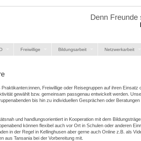
Denn Freunde s
O
Freiwillige
Bildungsarbeit
Netzwerkarbeit
re
14 Praktikanten:innen, Freiwillige oder Reisegruppen auf ihren Einsatz
ktivität gewählt bzw. gemeinsam passgenau entwickelt werden. Uns
uppenabenden bis hin zu individuellen Gesprächen oder Beratungen 
ätsnah und handlungsorientiert in Kooperation mit dem Bildungsträge
penabend können flexibel auch vor Ort in Schulen oder anderen Einr
den in der Regel in Kellinghusen aber gerne auch Online z.B. als Vid
en aus Tansania bei der Vorbereitung mit.