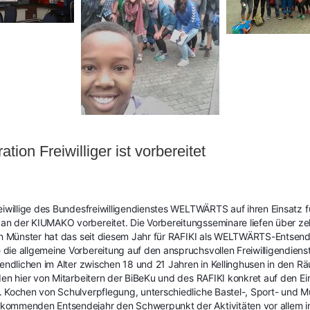
on Freiwilliger ist vorbereitet
eiwillige des Bundesfreiwilligendienstes WELTWÄRTS auf ihren Einsatz fü
n der KIUMAKO vorbereitet. Die Vorbereitungsseminare liefen über ze
 In Münster hat das seit diesem Jahr für RAFIKI als WELTWÄRTS-Entsen
die allgemeine Vorbereitung auf den anspruchsvollen Freiwilligendie
gendlichen im Alter zwischen 18 und 21 Jahren in Kellinghusen in den 
den hier von Mitarbeitern der BiBeKu und des RAFIKI konkret auf den Ei
. Kochen von Schulverpflegung, unterschiedliche Bastel-, Sport- und 
kommenden Entsendejahr den Schwerpunkt der Aktivitäten vor allem 