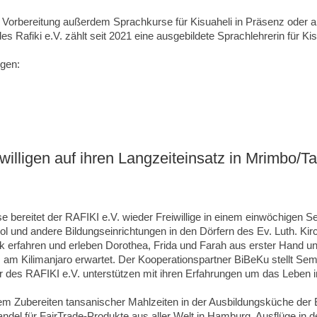
r Vorbereitung außerdem Sprachkurse für Kisuaheli in Präsenz oder 
s Rafiki e.V. zählt seit 2021 eine ausgebildete Sprachlehrerin für Ki
ngen:
willigen auf ihren Langzeiteinsatz in Mrimbo/T
bereitet der RAFIKI e.V. wieder Freiwillige in einem einwöchigen Se
nd andere Bildungseinrichtungen in den Dörfern des Ev. Luth. Kir
erfahren und erleben Dorothea, Frida und Farah aus erster Hand und
 am Kilimanjaro erwartet. Der Kooperationspartner BiBeKu stellt Se
r des RAFIKI e.V. unterstützen mit ihren Erfahrungen um das Leben i
em Zubereiten tansanischer Mahlzeiten in der Ausbildungsküche der
del für FairTrade-Produkte aus aller Welt in Hamburg. Ausflüge in