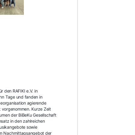
r den RAFIKI e.V. in
hn Tage und fanden in
deorganisation agierende
nst vorgenomme
n. Kurze Zeit
Räumen der BiBeKu Gesellschaft
nsatz in den zahlreichen
Musikangebote sowie
im Nachmittagsangebot der