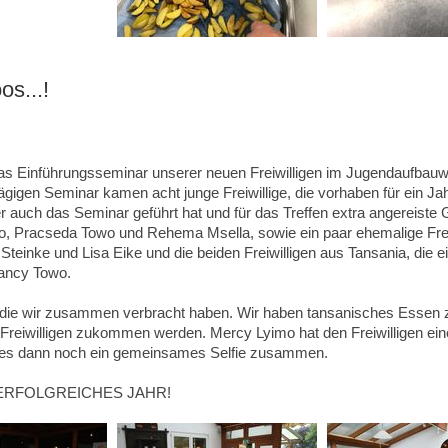
os...!
as Einführungsseminar unserer neuen Freiwilligen im Jugendaufbauw
tägigen Seminar kamen acht junge Freiwillige, die vorhaben für ein J
 auch das Seminar geführt hat und für das Treffen extra angereis
o, Pracseda Towo und Rehema Msella, sowie ein paar ehemalige Freiw
Steinke und Lisa Eike und die beiden Freiwilligen aus Tansania, die e
ancy Towo.
 die wir zusammen verbracht haben. Wir haben tansanisches Essen zu
ie Freiwilligen zukommen werden. Mercy Lyimo hat den Freiwilligen ei
es dann noch ein gemeinsames Selfie zusammen.
ERFOLGREICHES JAHR!