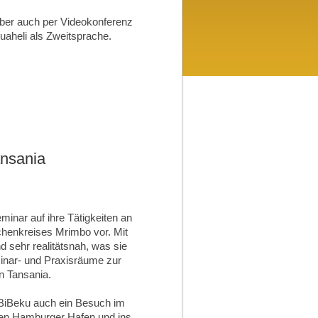
aber auch per Videokonferenz
suaheli als Zweitsprache.
ansania
minar auf ihre Tätigkeiten an
chenkreises Mrimbo vor. Mit
 sehr realitätsnah, was sie
minar- und Praxisräume zur
n Tansania.
 BiBeku auch ein Besuch im
 den Hamburger Hafen und ins